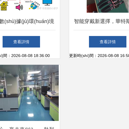
(shù)據(jù)環(huán)境
智能穿戴新選擇，華特
ián)基礎(chǔ)強(qiáng)
手表隨心智護(hù)成長(zh
查看詳情
查看詳情
ng)管控節(jié)點(diǎn)落
)間：2026-08-08 18:36:00
更新時(shí)間：2026-08-08 16:5
hí)，構(gòu)成由集成系
ǒng)驅(qū)動(dòng)的整
效果驅(qū)升至深參協
ié)助人與每日共同參與微調