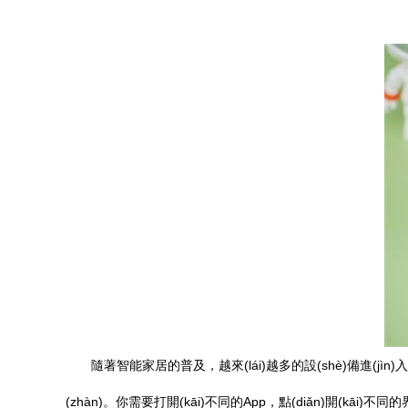
隨著智能家居的普及，越來(lái)越多的設(shè)備進(j
(zhàn)。你需要打開(kāi)不同的App，點(diǎn)開(k