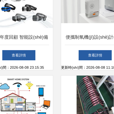
7年度回顧 智能設(shè)備
便攜制氧機(jī)設(shè)計(j
篇
(yī)療設(shè)備的“輕
查看詳情
查看詳情
命”與人文溫度表達(d
)間：2026-08-08 23:15:35
更新時(shí)間：2026-08-08 11:1