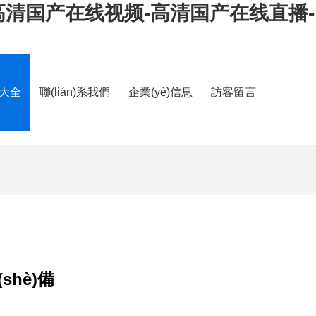
高清国产在线视频-高清国产在线直播-
品大全
聯(lián)系我們
企業(yè)信息
訪客留言
shè)備