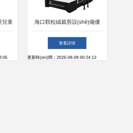
斯兒童
海口顆粒絨裁剪設(shè)備優
ǎng)
(yōu)選 濟(jì)南卓星智能科技
查看詳情
打造行業(yè)標(biāo)桿
8:05
更新時(shí)間：2026-08-08 00:24:12