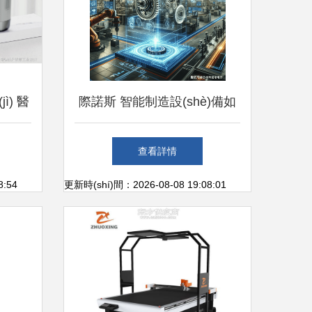
ì) 醫
際諾斯 智能制造設(shè)備如
量化革
何重塑齒輪檢測(cè)質(zhì)量
查看詳情
á)
新標(biāo)桿
8:54
更新時(shí)間：2026-08-08 19:08:01