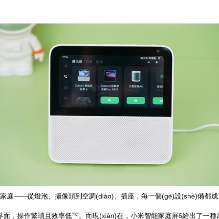
ìn)入家庭——從燈泡、攝像頭到空調(diào)、插座，每一個(gè)設(shè
āi)不同的界面，操作繁瑣且效率低下。而現(xiàn)在，小米智能家庭屏6給出了一