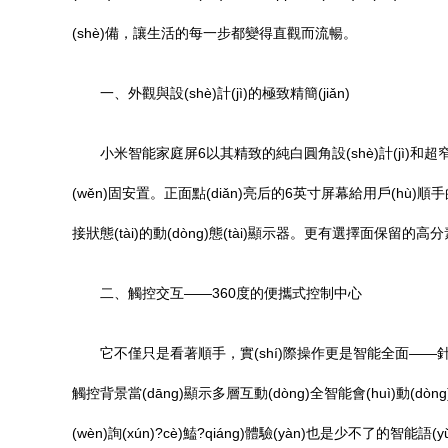
(shè)備，讓生活的每一步都變得直觀而流暢。
一、外觀與設(shè)計(jì)的極致精簡(jiǎn)
小米智能家庭屏6以其精致的純白圓角設(shè)計(jì)
(wěn)固安置。正面點(diǎn)亮后的6英寸屏幕給用戶(hù)順
接狀態(tài)的動(dòng)態(tài)顯示器。更有選擇面保留的高分
二、觸控交互——360度的便攜式控制中心
它不僅只是看著順手，實(shí)際操作更是智能全面——針對(d
觸控背景當(dāng)顯示多層互動(dòng)全智能會(huì)動(
(wèn)詢(xún)?cè)鰪?qiáng)體驗(yàn)也是少不了的智