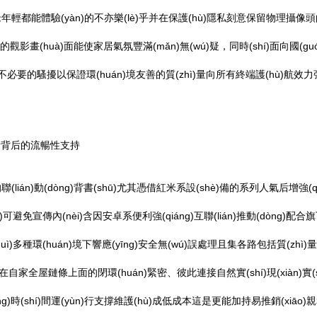
都能體驗(yàn)的不亦樂(lè)乎并在保護(hù)隱私刻意保留物理攝像頭的隱
uà)面能使家居氣氛豐滿(mǎn)無(wú)疑，同時(shí)面向國(guó)內(n
減少不必要的騷擾以保證環(huán)境友善的質(zhì)量向所有終端護(hù)航效
yǔ)音背后的流暢性支持
lián)動(dòng)背書(shū)尤其憑借紅米系設(shè)備的系列人氣后增強(qián
wú)可避免宣傳內(nèi)含因安卓系便利強(qiáng)互聯(lián)推動(dòng)配合
多種環(huán)境下響應(yīng)安全無(wú)誤處理且集各路包括質(zhì)
其在自家全屋鏈條上面的閉環(huán)緊密、彼此連接自然實(shí)現(xiàn)實(shí)
)時(shí)間運(yùn)行支撐維護(hù)成低成本這是更能加持易推銷(xiāo