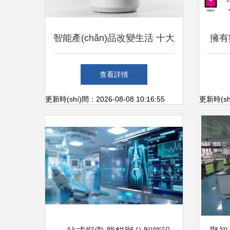
智能產(chǎn)品改變生活 十大
擁有數
前沿智能設(shè)備盤(pán)點
互聯(l
查看詳情
(diǎn)
統(tǒ
更新時(shí)間：2026-08-08 10:16:55
更新時(shí
實(s
統(t
體供
(x