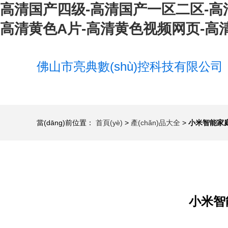
高清国产四级-高清国产一区二区-高
高清黄色A片-高清黄色视频网页-高
佛山市亮典數(shù)控科技有限公司
當(dāng)前位置：
首頁(yè)
>
產(chǎn)品大全
>
小米智能家庭屏
小米智能