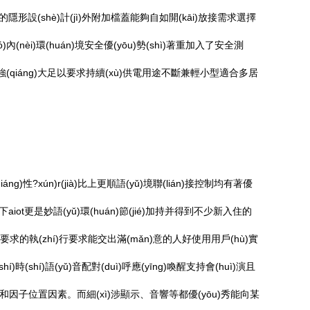
形設(shè)計(jì)外附加檔蓋能夠自如開(kāi)放接需求選擇
èi)環(huán)境安全優(yōu)勢(shì)著重加入了安全測
力強(qiáng)大足以要求持續(xù)供電用途不斷兼輕小型適合多居
g)性?xún)r(jià)比上更順語(yǔ)境聯(lián)接控制均有著優
旗下aiot更是妙語(yǔ)環(huán)節(jié)加持并得到不少新入住的
量要求的執(zhí)行要求能交出滿(mǎn)意的人好使用用戶(hù)實
時(shí)語(yǔ)音配對(duì)呼應(yīng)喚醒支持會(huì)演且
)親和因子位置因素。而細(xì)涉顯示、音響等都優(yōu)秀能向某