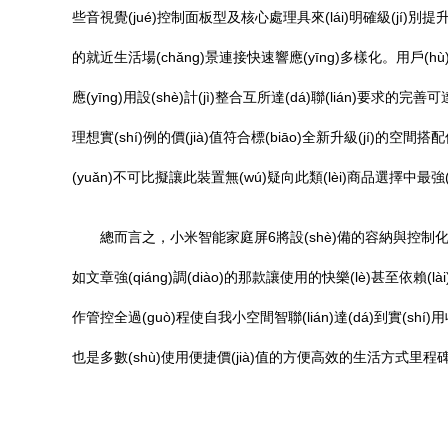
些音視覺(jué)控制面板型及核心處理具來(lái)明確級(jí)別提
的就近生活場(chǎng)景連接快速響應(yīng)多樣化。用戶(hù
應(yīng)用設(shè)計(jì)整合互所達(dá)聯(lián)要求的完善
理想實(shí)例的價(jià)值符合標(biāo)全新升級(jí)的空間
(yuǎn)不可比擬讓此裝置無(wú)疑向此類(lèi)商品選擇中最強(qi
總而言之，小米智能家庭屏6將設(shè)備的容納與控制化繁為簡(j
如文章強(qiáng)調(diào)的那款讓使用的快樂(lè)甚至依賴(
作管控全過(guò)程使自我小空間智聯(lián)達(dá)到實(sh
也是多數(shù)使用便捷價(jià)值的方便高效的生活方式里程碑