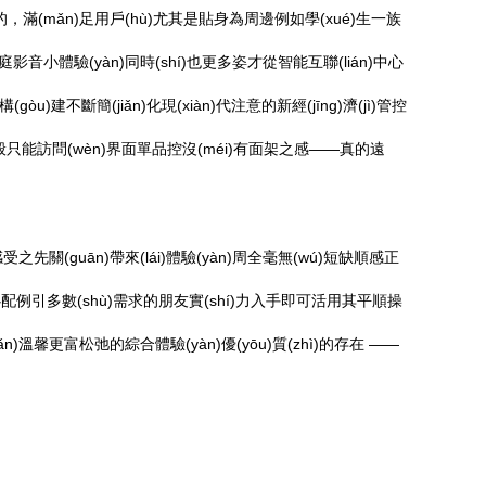
極向的，滿(mǎn)足用戶(hù)尤其是貼身為周邊例如學(xué)生一族
影音小體驗(yàn)同時(shí)也更多姿才從智能互聯(lián)中心
gòu)建不斷簡(jiǎn)化現(xiàn)代注意的新經(jīng)濟(jì)管控
duì)一般只能訪問(wèn)界面單品控沒(méi)有面架之感——真的遠
之先關(guān)帶來(lái)體驗(yàn)周全毫無(wú)短缺順感正
g)的貼心配例引多數(shù)需求的朋友實(shí)力入手即可活用其平順操
n)溫馨更富松弛的綜合體驗(yàn)優(yōu)質(zhì)的存在 ——