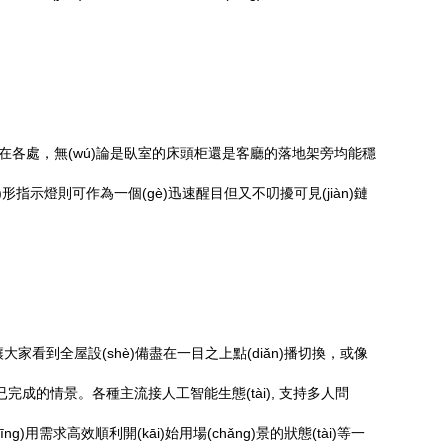
如地立在各處，無(wú)論是臥室的床頭柜還是客廳的落地架旁均能穩
n)形指示燈則可作為一個(gè)迅速醒目但又不叨擾可見(jiàn)鏈
能讓大家看到全屋設(shè)備盡在一目之上點(diǎn)播切換，或像
不影響已完成的情景。各種主流接人工智能生態(tài), 支持多人問
ng)用需求高效順利開(kāi)始用場(chǎng)景的狀態(tài)等一