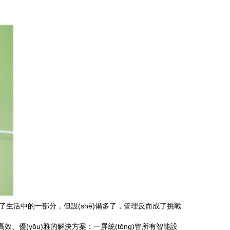
)備都成了生活中的一部分，但設(shè)備多了，管理反而成了挑戰
種高效、優(yōu)雅的解決方案：一屏統(tǒng)管所有智能設