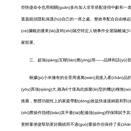
些快捷命令也用相關(guān)多向加入非常搭配使得中齡和一老年輕
遮蓋鏡頭隱私保護(hù)自己的一席之處。整效率配合自由喚起的觀影畫(h
(cè)攔截勿擾來(lái)及時(shí)隔空特定人物事件全屋隔離
家部署。
三、超強(qiáng)互聯(lián)應(yīng)用——品牌和語(
根據(jù)小米擁有的全景周邊萬(wàn)員接入產(chǎn)品的聯(
(yōu)異強(qiáng)大,雖為6寸僅為此娛樂(lè)型的機(jī)種無(
推薦，整體功能性上的家庭帶動(dòng)效益快速接納親和對(duì)
(shí)際操作指標(biāo)其平臺(tái)配備強(qiáng)悍保障賦予
更輕量便捷幫助更好圍繞而不過(guò)重操作但保持了長(zhǎng