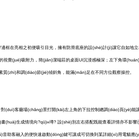
和超窄邊框在亮相之初便吸引目光，擁有防滑底座的設(shè)計(jì)讓它自
手的視覺(jué)吸附力，簡(jiǎn)潔端莊的桌面UI沉浸感極深；左下角環(huá
素質(zhì)和調(diào)節(jié)傾斜角，能滿(mǎn)足在不同方位觀察操控。
uì)客廳場(chǎng)景打開(kāi)左上角的下拉控制總調(diào)頁(yè)
dòng)畫(huà)生成情境向?qū)н壿? 設(shè)別左右搭配既能查看詳情亦
能語(yǔ)音助客融入的便快速啟動(dòng)鍵可讓成可切換到某詳細(xì)用電貓應(yī